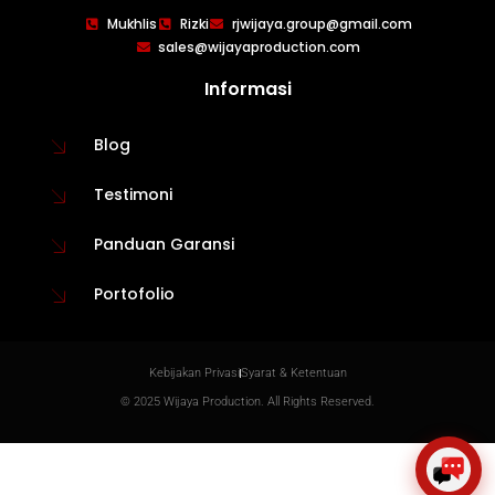
WIJAYA PRODUCTION
×
Mukhlis
Rizki
rjwijaya.group@gmail.com
Create The Impression
sales@wijayaproduction.com
Informasi
Blog
Testimoni
Panduan Garansi
Portofolio
😊
Kebijakan Privasi
Syarat & Ketentuan
© 2025 Wijaya Production. All Rights Reserved.