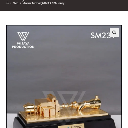
>
Shop
>
Miniatur Pembangkit Listrik PLTM Kanzy
🔍