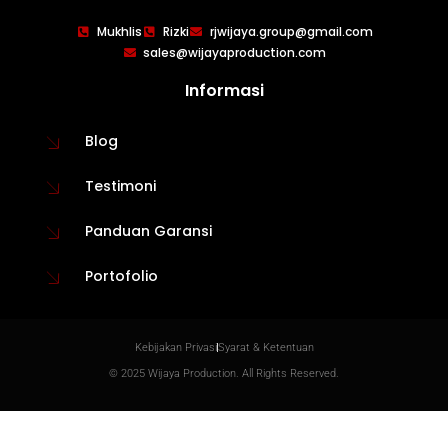
Mukhlis
Rizki
rjwijaya.group@gmail.com
sales@wijayaproduction.com
Informasi
Blog
Testimoni
Panduan Garansi
Portofolio
WIJAYA PRODUCTION
×
Create The Impression
Kebijakan Privasi
Syarat & Ketentuan
© 2025 Wijaya Production. All Rights Reserved.