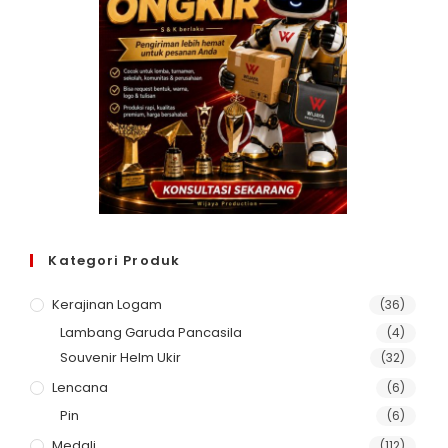
Kategori Produk
Kerajinan Logam
(36)
Lambang Garuda Pancasila
(4)
Souvenir Helm Ukir
(32)
Lencana
(6)
Pin
(6)
Medali
(112)