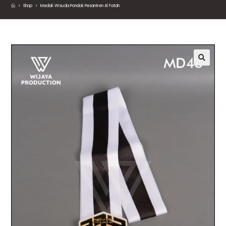
>
Shop
>
Medali Wisuda Pondok Pesantren Al Fatah
🔍