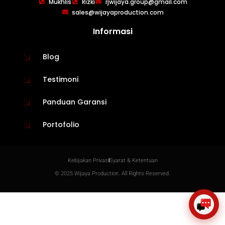
×
Mukhlis
Rizki
rjwijaya.group@gmail.com
Create The Impression
sales@wijayaproduction.com
Informasi
Blog
Testimoni
Panduan Garansi
Portofolio
😊
Kebijakan Privasi
Syarat & Ketentuan
© 2025 Wijaya Production. All Rights Reserved.