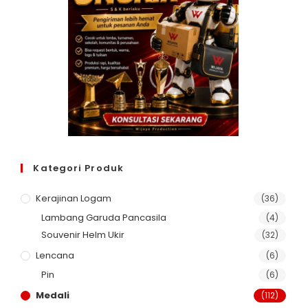
Kategori Produk
Kerajinan Logam
(36)
Lambang Garuda Pancasila
(4)
Souvenir Helm Ukir
(32)
Lencana
(6)
Pin
(6)
Medali
(112)