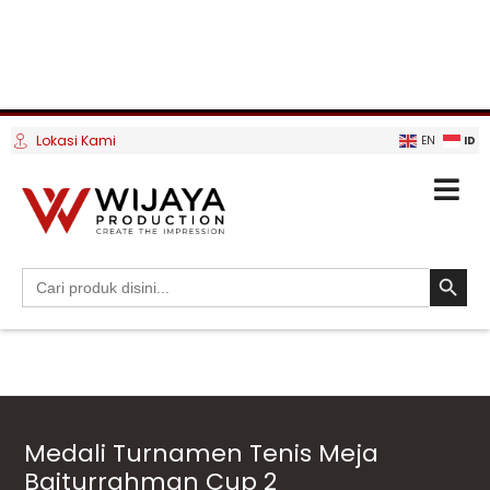
Lokasi Kami
ID
EN
SEARCH BUTTO
Search
for:
Medali Turnamen Tenis Meja
Baiturrahman Cup 2