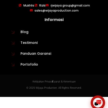
WIJAYA PRODUCTION
×
Mukhlis
Rizki
rjwijaya.group@gmail.com
Create The Impression
sales@wijayaproduction.com
Informasi
Blog
Testimoni
Panduan Garansi
Portofolio
😊
Kebijakan Privasi
Syarat & Ketentuan
© 2025 Wijaya Production. All Rights Reserved.