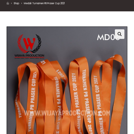
>
Shop
>
Medali Turnamen PB Praser Cup 2021
🔍