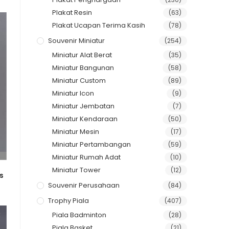
Plakat Resin
(63)
Plakat Ucapan Terima Kasih
(78)
Souvenir Miniatur
(254)
Miniatur Alat Berat
(35)
Miniatur Bangunan
(58)
Miniatur Custom
(89)
Miniatur Icon
(9)
Miniatur Jembatan
(7)
Miniatur Kendaraan
(50)
Miniatur Mesin
(17)
Miniatur Pertambangan
(59)
Miniatur Rumah Adat
(10)
Miniatur Tower
(12)
s
Souvenir Perusahaan
(84)
Trophy Piala
(407)
Piala Badminton
(28)
Piala Basket
(21)