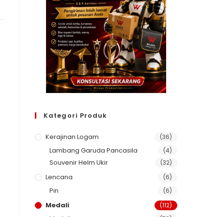
Kategori Produk
Kerajinan Logam
(36)
Lambang Garuda Pancasila
(4)
Souvenir Helm Ukir
(32)
Lencana
(6)
Pin
(6)
Medali
(112)