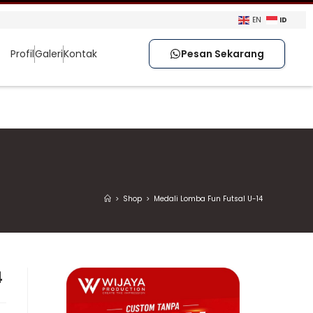
ID
EN
Profil
Galeri
Kontak
Pesan Sekarang
>
Shop
>
Medali Lomba Fun Futsal U-14
4