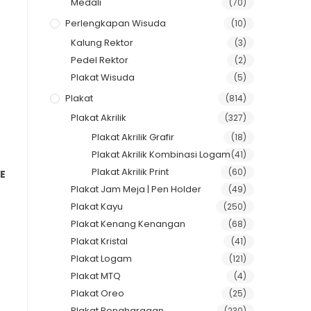
Medali
(70)
Perlengkapan Wisuda
(10)
Kalung Rektor
(3)
Pedel Rektor
(2)
Plakat Wisuda
(5)
Plakat
(814)
Plakat Akrilik
(327)
Plakat Akrilik Grafir
(18)
Plakat Akrilik Kombinasi Logam
(41)
Plakat Akrilik Print
(60)
E
Plakat Jam Meja | Pen Holder
(49)
Plakat Kayu
(250)
Plakat Kenang Kenangan
(68)
Plakat Kristal
(41)
Plakat Logam
(121)
Plakat MTQ
(4)
Plakat Oreo
(25)
Plakat Penghargaan
(230)