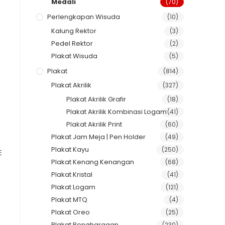
Medali
(70)
Perlengkapan Wisuda
(10)
Kalung Rektor
(3)
Pedel Rektor
(2)
Plakat Wisuda
(5)
Plakat
(814)
Plakat Akrilik
(327)
Plakat Akrilik Grafir
(18)
Plakat Akrilik Kombinasi Logam
(41)
Plakat Akrilik Print
(60)
Plakat Jam Meja | Pen Holder
(49)
Plakat Kayu
(250)
E
Plakat Kenang Kenangan
(68)
Plakat Kristal
(41)
Plakat Logam
(121)
Plakat MTQ
(4)
Plakat Oreo
(25)
Plakat Penghargaan
(230)