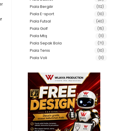
Piala Bergilir
(112)
Piala E-sport
(10)
r
Piala Futsal
(40)
Piala Golf
(15)
Piala Mtq
(11)
Piala Sepak Bola
(71)
Piala Tenis
(10)
Piala Voli
(11)