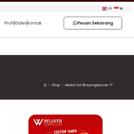
ID
EN
Profil
Galeri
Kontak
Pesan Sekarang
>
Shop
>
Medali Hut Bhayangkara ke-77