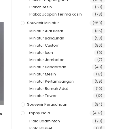
Plakat Resin
(63)
Plakat Ucapan Terima Kasih
(78)
Souvenir Miniatur
(250)
Miniatur Alat Berat
(35)
Miniatur Bangunan
(58)
Miniatur Custom
(86)
Miniatur Icon
(9)
Miniatur Jembatan
(7)
Miniatur Kendaraan
(48)
Miniatur Mesin
(17)
Miniatur Pertambangan
(59)
Miniatur Rumah Adat
(10)
Miniatur Tower
(12)
Souvenir Perusahaan
(84)
Trophy Piala
(407)
s
Piala Badminton
(28)
Piala Basket
(21)