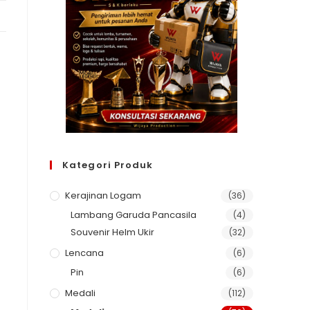
Kategori Produk
Kerajinan Logam
(36)
Lambang Garuda Pancasila
(4)
Souvenir Helm Ukir
(32)
Lencana
(6)
Pin
(6)
Medali
(112)