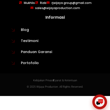
WIJAYA PRODUCTION
×
Mukhlis
Rizki
rjwijaya.group@gmail.com
Create The Impression
sales@wijayaproduction.com
Informasi
Blog
Testimoni
Panduan Garansi
Portofolio
😊
Kebijakan Privasi
Syarat & Ketentuan
© 2025 Wijaya Production. All Rights Reserved.