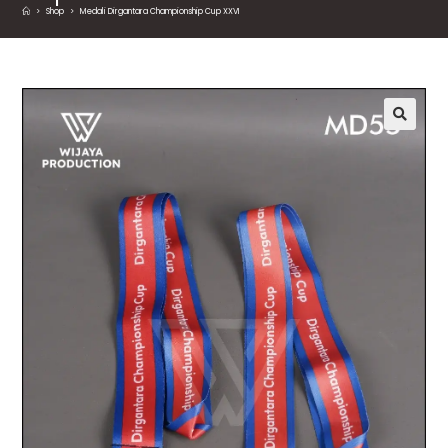
>
Shop
>
Medali Dirgantara Championship Cup XXVI
🔍