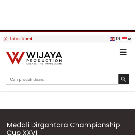
Lokasi Kami
ID
EN
SEARCH BUTTO
Search
for:
Medali Dirgantara Championship
Cup XXVI