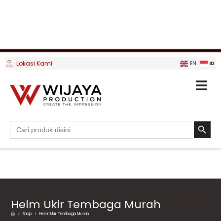
Lokasi Kami
ID
EN
SEARCH BUTTO
Search
for:
Helm Ukir Tembaga Murah
>
Shop
>
Helm Ukir Tembaga Murah