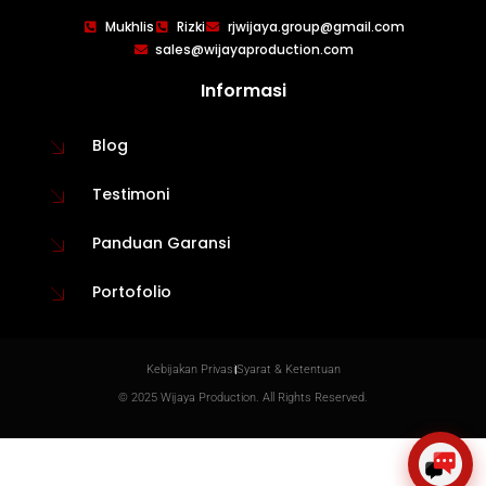
WIJAYA PRODUCTION
×
Mukhlis
Rizki
rjwijaya.group@gmail.com
Create The Impression
sales@wijayaproduction.com
Informasi
Blog
Testimoni
Panduan Garansi
Portofolio
😊
Kebijakan Privasi
Syarat & Ketentuan
© 2025 Wijaya Production. All Rights Reserved.