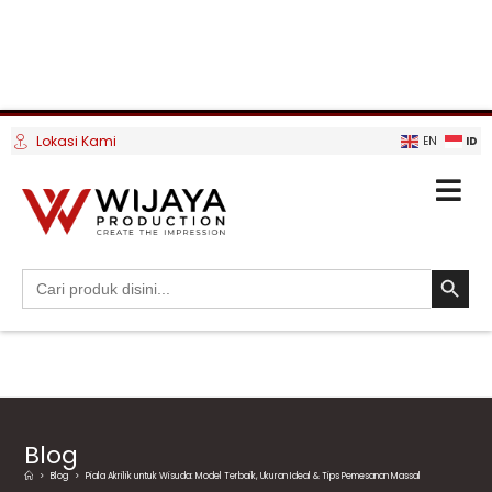
Lokasi Kami
ID
EN
SEARCH BUTTO
Search
for:
Blog
>
Blog
>
Piala Akrilik untuk Wisuda: Model Terbaik, Ukuran Ideal & Tips Pemesanan Massal