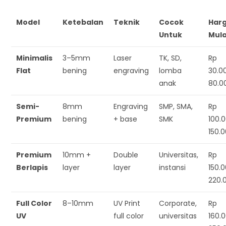
Model
Ketebalan
Teknik
Cocok
Har
Untuk
Mula
Minimalis
3–5mm
Laser
TK, SD,
Rp
Flat
bening
engraving
lomba
30.0
anak
80.0
Semi-
8mm
Engraving
SMP, SMA,
Rp
Premium
bening
+ base
SMK
100.
150.
Premium
10mm +
Double
Universitas,
Rp
Berlapis
layer
layer
instansi
150.
220.
Full Color
8–10mm
UV Print
Corporate,
Rp
UV
full color
universitas
160.