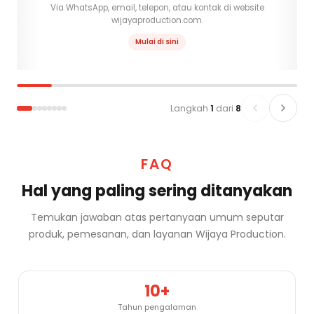
Via WhatsApp, email, telepon, atau kontak di website
K
wijayaproduction.com.
Mulai di sini
Langkah
1
dari
8
FAQ
Hal yang paling sering ditanyakan
Temukan jawaban atas pertanyaan umum seputar
produk, pemesanan, dan layanan Wijaya Production.
10+
Tahun pengalaman