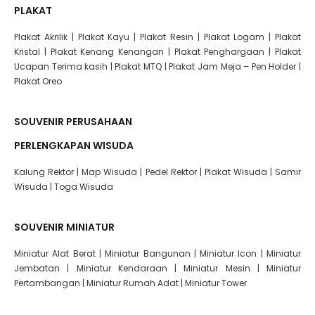
PLAKAT
Plakat Akrilik
|
Plakat Kayu
|
Plakat Resin
|
Plakat Logam
|
Plakat
Kristal
|
Plakat Kenang Kenangan
|
Plakat Penghargaan
|
Plakat
Ucapan Terima kasih
|
Plakat MTQ
|
Plakat Jam Meja – Pen Holder
|
Plakat Oreo
SOUVENIR PERUSAHAAN
PERLENGKAPAN WISUDA
Kalung Rektor
|
Map Wisuda
|
Pedel Rektor
|
Plakat Wisuda
|
Samir
Wisuda
|
Toga Wisuda
SOUVENIR MINIATUR
Miniatur Alat Berat
|
Miniatur Bangunan
|
Miniatur Icon
|
Miniatur
Jembatan
|
Miniatur Kendaraan
|
Miniatur Mesin
|
Miniatur
Pertambangan
|
Miniatur Rumah Adat
|
Miniatur Tower