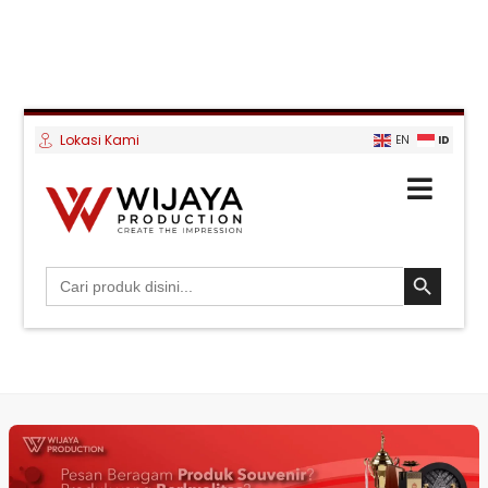
Lokasi Kami
ID
EN
SEARCH BUTTON
Search
for: