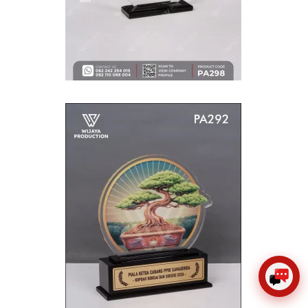
×
Create The Impression
😊