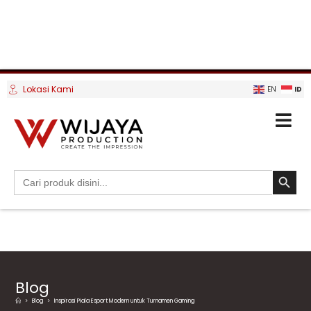
Lokasi Kami
ID
EN
SEARCH BUTTO
Search
for:
Blog
>
Blog
>
Inspirasi Piala Esport Modern untuk Turnamen Gaming