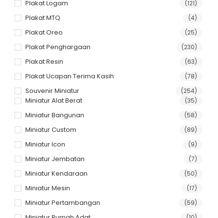
Plakat Logam
(121)
Plakat MTQ
(4)
Plakat Oreo
(25)
Plakat Penghargaan
(230)
Plakat Resin
(63)
Plakat Ucapan Terima Kasih
(78)
Souvenir Miniatur
(254)
Miniatur Alat Berat
(35)
Miniatur Bangunan
(58)
Miniatur Custom
(89)
Miniatur Icon
(9)
Miniatur Jembatan
(7)
Miniatur Kendaraan
(50)
Miniatur Mesin
(17)
Miniatur Pertambangan
(59)
Miniatur Rumah Adat
(10)