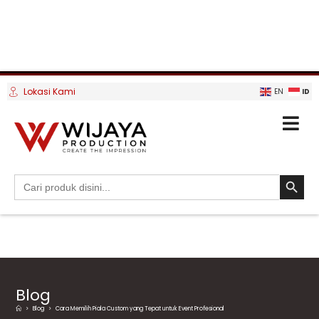
Lokasi Kami
ID
EN
SEARCH BUTTO
Search
for:
Blog
>
Blog
>
Cara Memilih Piala Custom yang Tepat untuk Event Profesional