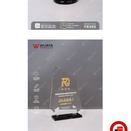
WIJAYA PRODUCTION
×
Create The Impression
😊