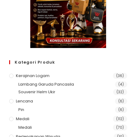
Kategori Produk
Kerajinan Logam
(36)
Lambang Garuda Pancasila
(4)
Souvenir Helm Ukir
(32)
Lencana
(6)
Pin
(6)
Medali
(112)
Medali
(70)
Perlengkapan Wisuda
(10)