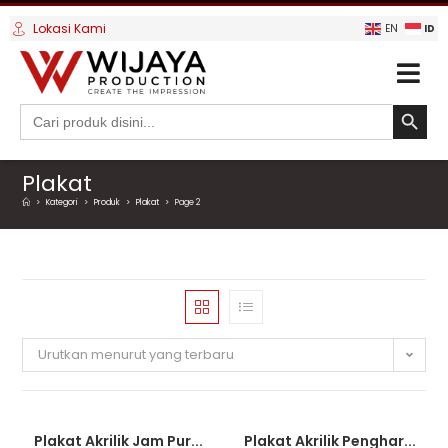
Lokasi Kami
ID
EN
SEARCH BUTTO
Search
for:
Plakat
>
Kategori
>
Produk
>
Plakat
>
Page 2
Urutkan menurut yang terbaru
Plakat Akrilik Jam Pur...
Plakat Akrilik Penghar...