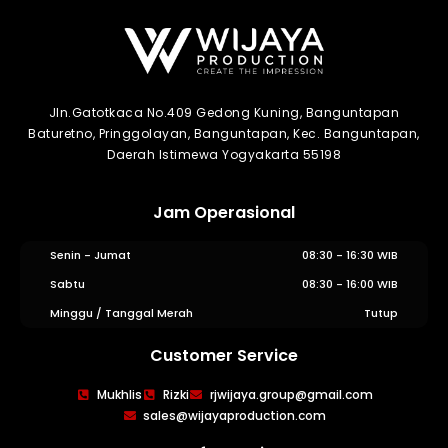
Jln.Gatotkaca No.409 Gedong Kuning, Banguntapan
Baturetno, Pringgolayan, Banguntapan, Kec. Banguntapan,
Daerah Istimewa Yogyakarta 55198
Jam Operasional
Senin - Jumat
08:30 - 16:30 WIB
Sabtu
08:30 - 16:00 WIB
Minggu / Tanggal Merah
Tutup
Customer Service
WIJAYA PRODUCTION
×
Mukhlis
Rizki
rjwijaya.group@gmail.com
Create The Impression
sales@wijayaproduction.com